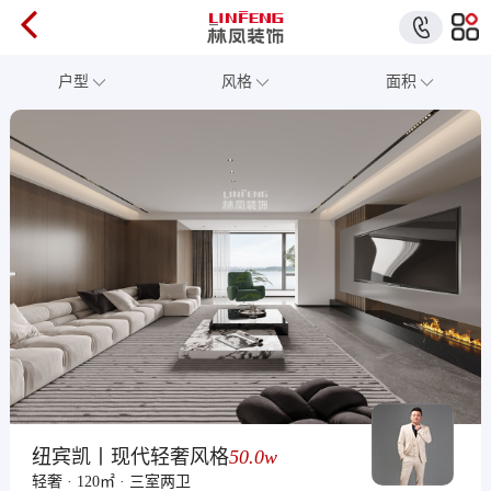
户型
风格
面积
纽宾凯丨现代轻奢风格
50.0w
轻奢 · 120㎡ · 三室两卫