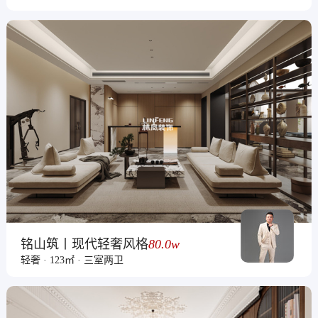
铭山筑丨现代轻奢风格
80.0w
轻奢 · 123㎡ · 三室两卫