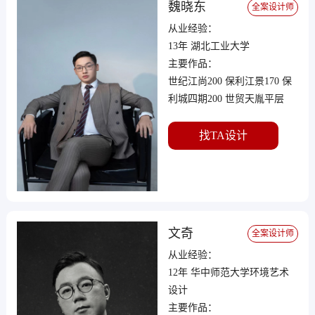
魏晓东
全案设计师
从业经验：
13年 湖北工业大学
主要作品：
世纪江尚200 保利江景170 保
利城四期200 世贸天胤平层
290 成都258号院140 保利中央
公馆叠拼350 碧桂园水蓝湾别
找TA设计
墅400 襄阳水云墅别墅500 鄂
州梧桐湖别墅350 华侨城二期
跃层350
文奇
全案设计师
从业经验：
12年 华中师范大学环境艺术
设计
主要作品：