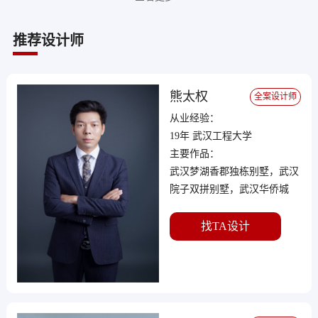
推荐设计师
广电光谷家丨现代简约
15.0w
熊太权
全案设计师
· 95㎡ · 两室一卫
从业经验：
19年 武汉工程大学
主要作品：
武汉梦湖香郡独栋别墅，武汉
院子双拼别墅，武汉华侨城
236平大平层，青山樽196平大
平层
找TA设计