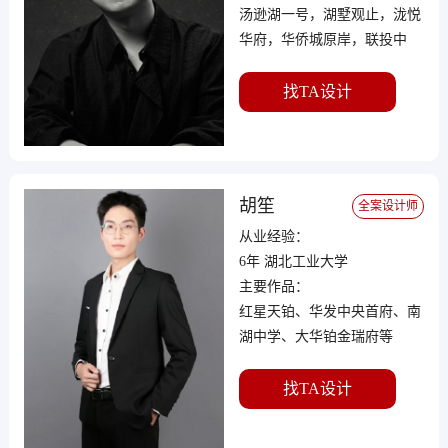
汤逊湖一号，湖墅观止，泷悦
华府，华侨城原岸，联投中
心，泛海国际，华发中城荟
找TA设计
胡笙
全案设计师
从业经验：
6年 湖北工业大学
主要作品：
红星天铂、华发中央首府、南
湖中学、大华铂金瑞府等
找TA设计